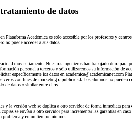
 tratamiento de datos
n Plataforma Académica es sólo accesible por los profesores y centros e
ro no puede acceder a sus datos.
acidad muy seriamente. Nuestros ingenieros han trabajado duro para prot
rmación personal a terceros y sólo utilizaremos su información de acue
solicitar específicamente los datos en academica@academicanet.com Pl
 terceros con fines de marketing o publicidad. Los alumnos no pueden c
o de datos o similar entre ellos.
nes y la versión web se duplica a otro servidor de forma inmediata para
 copias se envían a otro servidor para incrementar las garantías en caso 
gún problema y en un tiempo mínimo.